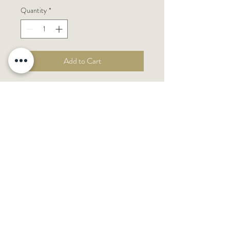
Quantity
*
Add to Cart
Acondicionador fortificante que
combina la nutrición profunda de una
mascarilla con la ligereza de un
acondicionador. Su fórmula en gel
lavanda, enriquecida con ácido
hialurónico y flor de edelweiss, hidrata
intensamente, suaviza y fortalece la
fibra capilar, protegiéndola contra la
rotura y dejando el cabello rubio más
brillante y sedoso.​