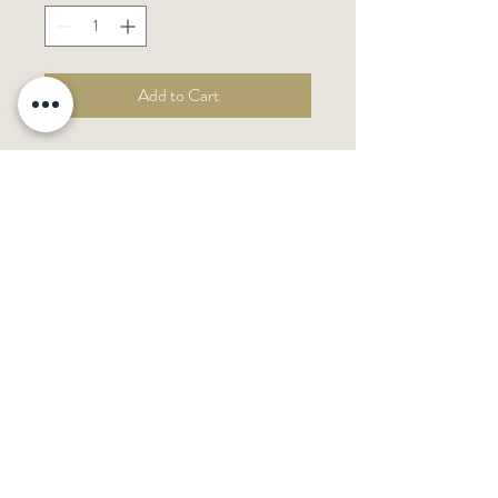
Add to Cart
Textura cremosa en gel está formulado
con proteínas vegetales que aportan
nutrientes esenciales y ayudan a
retener la humedad, y niacinamida
(vitamina B3) que fortalece la fibra
capilar y retiene los
nutrientes. Proporciona hasta un 56%
más de hidratación inmediata y 72
horas de nutrición, dejando el cabello
más suave, brillante y fácil de