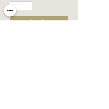
Add to Cart
Tratamiento de alto brillo que fortalece
y sella la fibra capilar, preservando la
intensidad del color y aportando un
acabado radiante. Su fórmula con
ácido láctico y centella asiática hidrata
profundamente, mejorando la suavidad
y manejabilidad del cabello. ​